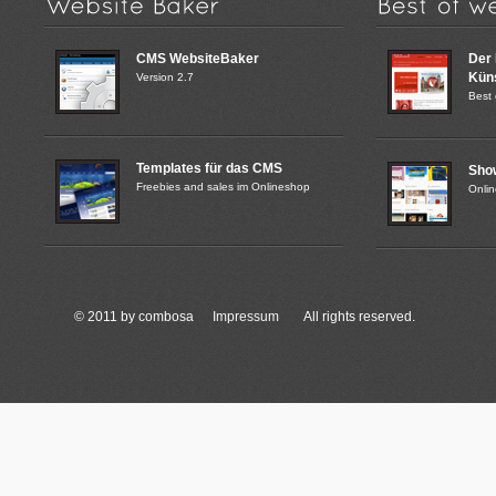
CMS WebsiteBaker
Der
Küns
Version 2.7
Best 
Templates für das CMS
Sho
Freebies and sales im Onlineshop
Onli
© 2011 by combosa
Impressum
All rights reserved.