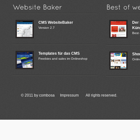
CMS WebsiteBaker
Der
Küns
Version 2.7
Best 
Templates für das CMS
Sho
Freebies and sales im Onlineshop
Onli
© 2011 by combosa
Impressum
All rights reserved.