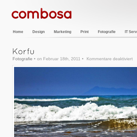
Home
Design
Marketing
Print
Fotografie
IT Serv
Fotografie
•
on Februar 18th, 2011
•
Kommentare deaktiviert
fü
Ko