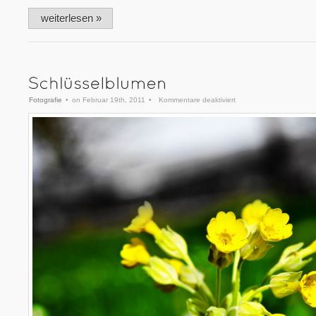
weiterlesen »
für
Fotografie
•
on Februar 19th, 2011
•
Kommentare deaktiviert
Schlüsselblumen