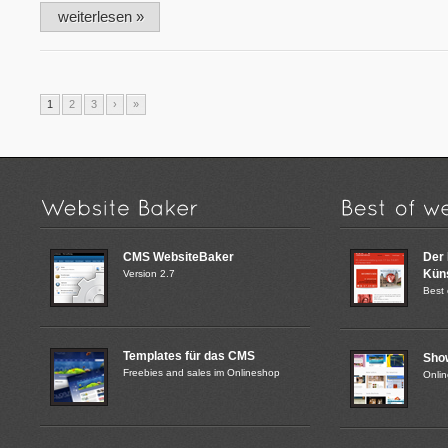
weiterlesen »
1
2
3
›
»
CMS WebsiteBaker
Der
Küns
Version 2.7
Best 
Templates für das CMS
Sho
Freebies and sales im Onlineshop
Onli