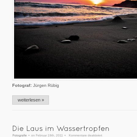
Fotograf:
Jürgen Rübig
weiterlesen »
für
Fotografie
•
on Februar 19th, 2011
•
Kommentare deaktiviert