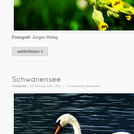
Fotograf:
Jürgen Rübig
weiterlesen »
für
Fotografie
•
on Februar 19th, 2011
•
Kommentare deaktiviert
Schwanensee