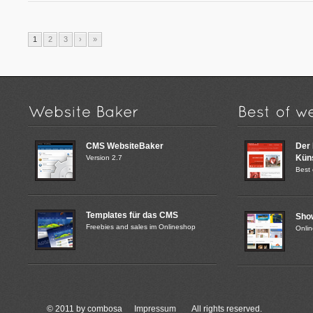
1
2
3
›
»
CMS WebsiteBaker
Der
Küns
Version 2.7
Best 
Templates für das CMS
Sho
Freebies and sales im Onlineshop
Onli
© 2011 by combosa
Impressum
All rights reserved.