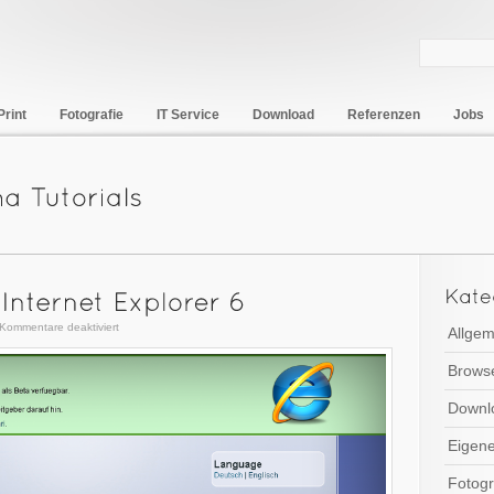
Print
Fotografie
IT Service
Download
Referenzen
Jobs
für
Kommentare deaktiviert
Allgem
Browserweiche
Brows
für
Internet
Downl
Explorer
6
Eigene
Fotogr