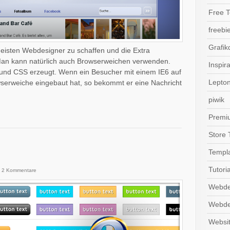
Free 
freebi
Grafik
eisten Webdesigner zu schaffen und die Extra
Man kann natürlich auch Browserweichen verwenden.
Inspira
nd CSS erzeugt. Wenn ein Besucher mit einem IE6 auf
Lepto
serweiche eingebaut hat, so bekommt er eine Nachricht
piwik
Premi
Store 
Templ
Tutoria
2 Kommentare
Webde
Webde
Websi