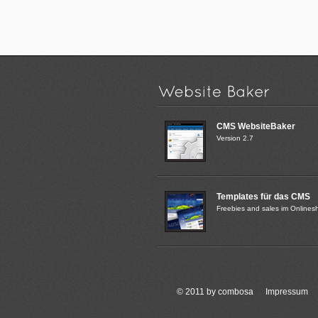
CMS WebsiteBaker
Version 2.7
Templates für das CMS
Freebies and sales im Onlines
© 2011 by combosa
Impressum