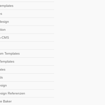
Templates
es
design
tion
n-CMS
um Templates
Templates
ates
ls
sign
sign Referenzen
te Baker