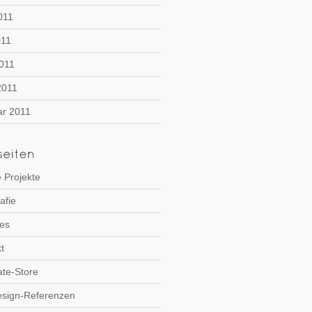
011
011
2011
2011
ar 2011
 Projekte
afie
es
t
te-Store
sign-Referenzen