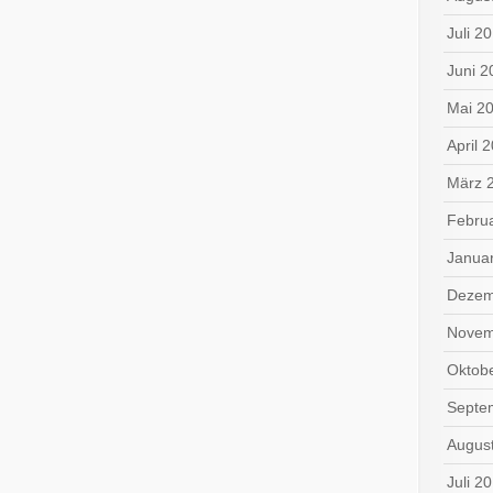
Juli 2
Juni 2
Mai 2
April 
März 
Febru
Janua
Dezem
Novem
Oktob
Septe
Augus
Juli 2