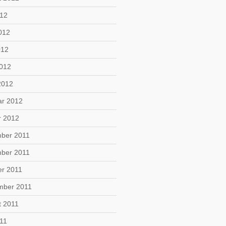
012
012
012
2012
2012
ar 2012
r 2012
ber 2011
ber 2011
er 2011
mber 2011
t 2011
011