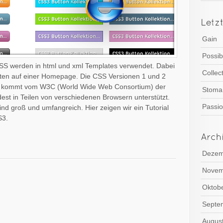
Gain
Possib
SS werden in html und xml Templates verwendet. Dabei
Collec
ften auf einer Homepage. Die CSS Versionen 1 und 2
tzt kommt vom W3C (World Wide Web Consortium) der
Stoma
st in Teilen von verschiedenen Browsern unterstützt.
Passi
ind groß und umfangreich. Hier zeigen wir ein Tutorial
S3.
Dezem
Novem
Oktob
Septe
Augus