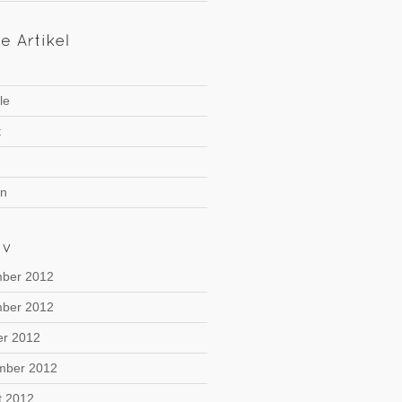
le
t
on
ber 2012
ber 2012
er 2012
mber 2012
t 2012