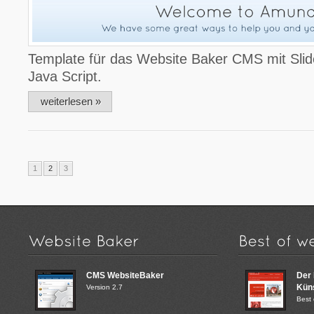
Template für das Website Baker CMS mit Slide
Java Script.
weiterlesen »
1
2
3
CMS WebsiteBaker
Der
Küns
Version 2.7
Best 